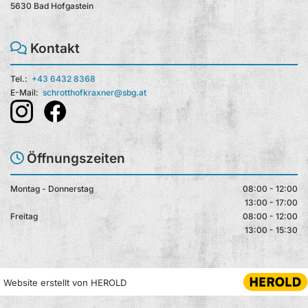
5630 Bad Hofgastein
Kontakt

Tel.:
+43 6432 8368
E-Mail:
schrotthofkraxner@sbg.at
Öffnungszeiten

Montag - Donnerstag
08:00 - 12:00
13:00 - 17:00
Freitag
08:00 - 12:00
13:00 - 15:30
Website erstellt von HEROLD