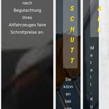
nach
S
A
Begutachtung
C
L
Ihres
Altfahrzeuges faire
H
L
Schrottpreise an.
U
M
T
e
T
t
a
l
Sie
l
könn
,
en
K
bei
u
uns