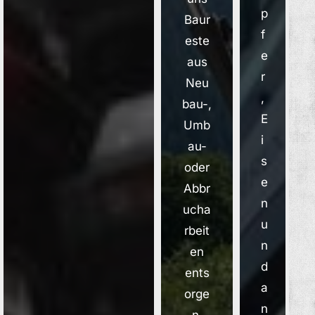
p
Baur
f
este
e
aus
r
Neu
,
bau-,
E
Umb
i
au-
s
oder
e
Abbr
n
ucha
u
rbeit
n
en
d
ents
a
orge
n